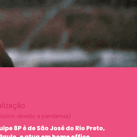
lização
isório devido a pandemia)
uipe 8P é de São José do Rio Preto,
Paulo, e atua em home office