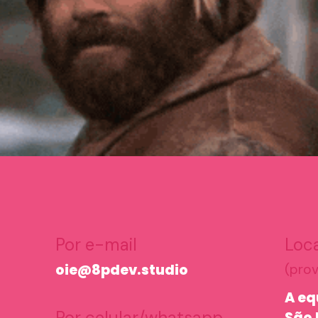
Por e-mail
Loca
oie@8pdev.studio
(prov
A eq
Por celular/whatsapp
São 