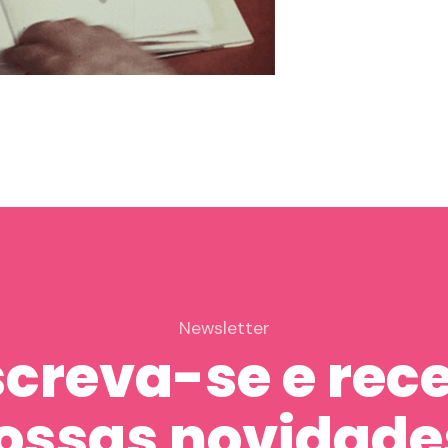
Newsletter
screva-se e rec
ossas novidade