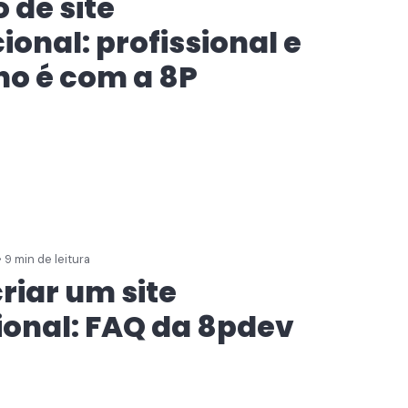
 de site
cional: profissional e
o é com a 8P
• 9 min de leitura
riar um site
ional: FAQ da 8pdev