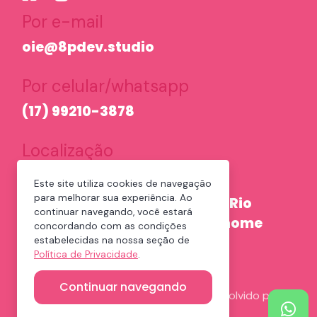
Por e-mail
oie@8pdev.studio
Por celular/whatsapp
(17) 99210-3878
Localização
(provisório devido a pandemia)
Este site utiliza cookies de navegação
para melhorar sua experiência. Ao
A equipe 8P é de São José do Rio
continuar navegando, você estará
Preto, São Paulo, e atua em home
concordando com as condições
office
estabelecidas na nossa seção de
Política de Privacidade
.
Continuar navegando
© 2026 Direitos Reservados | Desenvolvido por
8Pdev.studio